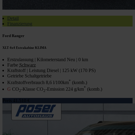
Detail
Finanzierung
Ford Ranger
XLT 4x4 Extrakabine KLIMA
Erstzulassung | Kilometerstand
Neu | 0 km
Farbe
Schwarz
Kraftstoff | Leistung
Diesel | 125 kW (170 PS)
Getriebe
Schaltgetriebe
*
Kraftstoffverbrauch
8,6 l/100km
(komb.)
*
G
CO
-Klasse CO
-Emission
224 g/km
(komb.)
2
2
Preis
41.510 €