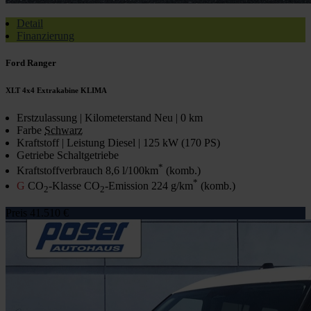
Detail
Finanzierung
Ford Ranger
XLT 4x4 Extrakabine KLIMA
Erstzulassung | Kilometerstand
Neu | 0 km
Farbe
Schwarz
Kraftstoff | Leistung
Diesel | 125 kW (170 PS)
Getriebe
Schaltgetriebe
*
Kraftstoffverbrauch
8,6 l/100km
(komb.)
*
G
CO
-Klasse CO
-Emission
224 g/km
(komb.)
2
2
Preis
41.510 €