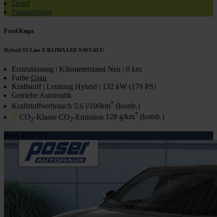
Detail
Finanzierung
Ford Kuga
Hybrid ST-Line X KLIMA LED NAVI ALU
Erstzulassung | Kilometerstand
Neu | 0 km
Farbe
Grau
Kraftstoff | Leistung
Hybrid | 132 kW (179 PS)
Getriebe
Automatik
*
Kraftstoffverbrauch
5,6 l/100km
(komb.)
*
D
CO
-Klasse CO
-Emission
128 g/km
(komb.)
2
2
Preis
44.180 €