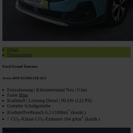
Detail
Finanzierung
Ford Grand Tourneo
Active AWD KLIMA LED ALU
Erstzulassung | Kilometerstand
Neu | 0 km
Farbe
Blau
Kraftstoff | Leistung
Diesel | 90 kW (122 PS)
Getriebe
Schaltgetriebe
*
Kraftstoffverbrauch
6,3 l/100km
(komb.)
*
F
CO
-Klasse CO
-Emission
164 g/km
(komb.)
2
2
Preis
41.690 €