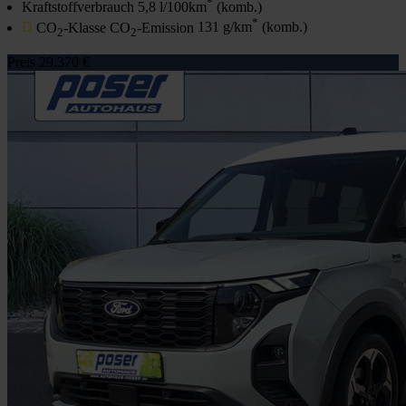
*
Kraftstoffverbrauch
5,8 l/100km
(komb.)
*
D
CO
-Klasse CO
-Emission
131 g/km
(komb.)
2
2
Preis
29.370 €