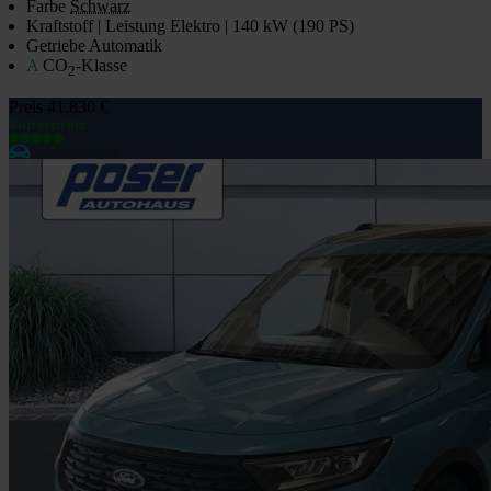
Farbe
Schwarz
Kraftstoff | Leistung
Elektro | 140 kW (190 PS)
Getriebe
Automatik
A
CO
-Klasse
2
Preis
41.830 €
Superpreis