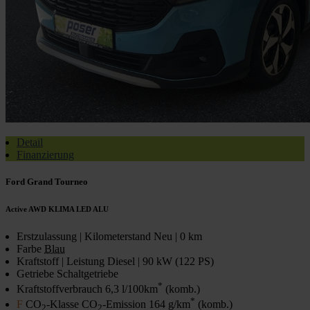
Detail
Finanzierung
Ford Grand Tourneo
Active AWD KLIMA LED ALU
Erstzulassung | Kilometerstand
Neu | 0 km
Farbe
Blau
Kraftstoff | Leistung
Diesel | 90 kW (122 PS)
Getriebe
Schaltgetriebe
*
Kraftstoffverbrauch
6,3 l/100km
(komb.)
*
F
CO
-Klasse CO
-Emission
164 g/km
(komb.)
2
2