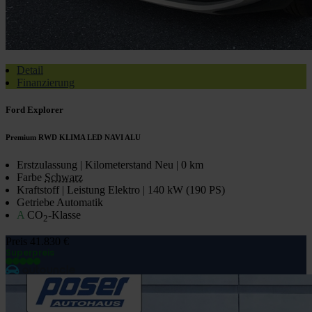
Detail
Finanzierung
Ford Explorer
Premium RWD KLIMA LED NAVI ALU
Erstzulassung | Kilometerstand
Neu | 0 km
Farbe
Schwarz
Kraftstoff | Leistung
Elektro | 140 kW (190 PS)
Getriebe
Automatik
A
CO
-Klasse
2
Preis
41.830 €
Superpreis