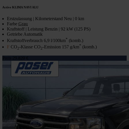
Active KLIMA NAVI ALU
Erstzulassung | Kilometerstand
Neu | 0 km
Farbe
Grau
Kraftstoff | Leistung
Benzin | 92 kW (125 PS)
Getriebe
Automatik
*
Kraftstoffverbrauch
6,9 l/100km
(komb.)
*
F
CO
-Klasse CO
-Emission
157 g/km
(komb.)
2
2
Preis
29.820 €