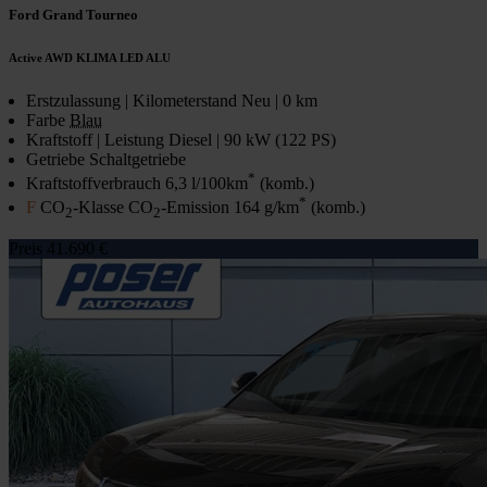
Ford Grand Tourneo
Active AWD KLIMA LED ALU
Erstzulassung | Kilometerstand
Neu | 0 km
Farbe
Blau
Kraftstoff | Leistung
Diesel | 90 kW (122 PS)
Getriebe
Schaltgetriebe
*
Kraftstoffverbrauch
6,3 l/100km
(komb.)
*
F
CO
-Klasse CO
-Emission
164 g/km
(komb.)
2
2
Preis
41.690 €