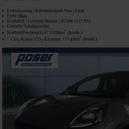
Erstzulassung | Kilometerstand
Neu | 0 km
Farbe
Blau
Kraftstoff | Leistung
Benzin | 92 kW (125 PS)
Getriebe
Schaltgetriebe
*
Kraftstoffverbrauch
67 l/100km
(komb.)
*
E
CO
-Klasse CO
-Emission
153 g/km
(komb.)
2
2
Preis
28.340 €