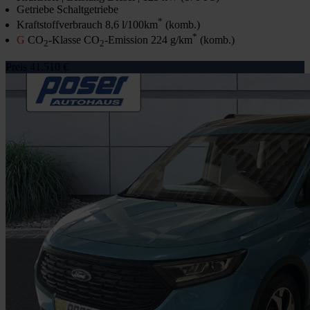
Getriebe
Schaltgetriebe
*
Kraftstoffverbrauch
8,6 l/100km
(komb.)
*
G
CO
-Klasse CO
-Emission
224 g/km
(komb.)
2
2
Preis
41.510 €