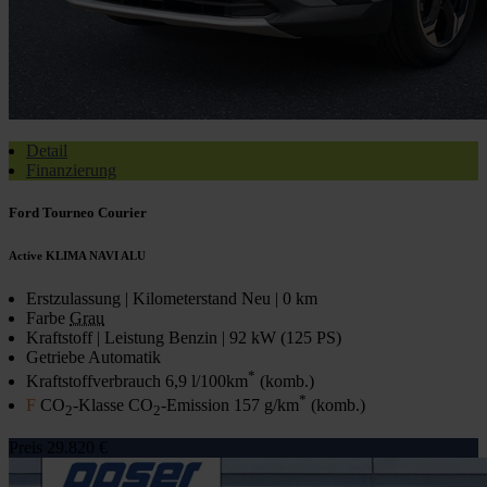
Detail
Finanzierung
Ford Tourneo Courier
Active KLIMA NAVI ALU
Erstzulassung | Kilometerstand
Neu | 0 km
Farbe
Grau
Kraftstoff | Leistung
Benzin | 92 kW (125 PS)
Getriebe
Automatik
*
Kraftstoffverbrauch
6,9 l/100km
(komb.)
*
F
CO
-Klasse CO
-Emission
157 g/km
(komb.)
2
2
Preis
29.820 €