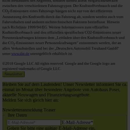
nicht Bestandteil des Angebots, sondern dienen allein Vergleichszwecken
zwischen den verschiedenen Fahrzeugtypen. Der Kraftstoffverbrauch und die
CO
-Emissionen eines Fahrzeugs hängen nicht nur von der effizienten
2
Ausnutzung des Kraftstoffs durch das Fahrzeug ab, sondern werden auch vom
Fahrverhalten und anderen nichttechnischen Faktoren beeinflusst. Hinweis
nach Richtlinie 1999/94/EG. Weitere Informationen zum offiziellen
Kraftstoffverbrauch und den offiziellen spezifischen CO2-Emissionen neuer
Personenkraftwagen können dem „Leitfaden über den Kraftstoffverbrauch und
die CO
-Emissionen neuer Personenkraftwagen“ entnommen werden, der an
2
allen Verkaufsstellen und bei der „Deutschen Automobil Treuhand GmbH“
unter
www.dat.de
unentgeltlich erhältlich ist.
©2018 Google LLC All rights reserved. Google and the Google logo are
registered trademarks of Google LLC.
Newsletter
Bleiben Sie auf dem Laufenden! Unser Newsletter informiert Sie ca.
einmal im Monat über besondere Angebote von Autohaus Poser,
aktuelle Neuwagen und Finanzierungsangebote.
Melden Sie sich gleich hier an:
Newsletteranmeldung Teaser
Ihre Daten
E-Mail-Adresse
*
Geben Sie bitte eine gültige E-Mail-Adresse ein.