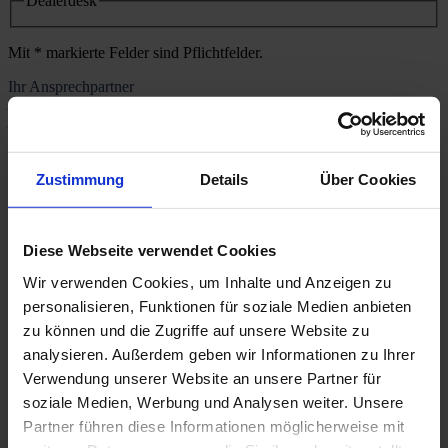
Dealerdesk
Mit * markierte Felder sind Pflichtfelder.
Ihr Ansprechpartner
Allgemeiner Kontakt
Autohaus Poser GmbH & Co. KG
07546 Gera, Ronneburger Straße 49
Telefon:
0365 43551-0
Zustimmung
Details
Über Cookies
Telefax:
0365 43551-24
Autohaus Poser
Diese Webseite verwendet Cookies
Ankauf
Kundenkarte
Wir verwenden Cookies, um Inhalte und Anzeigen zu
Kontakt
personalisieren, Funktionen für soziale Medien anbieten
Impressum
zu können und die Zugriffe auf unsere Website zu
Datenschutz
Nutzungsbedingungen
analysieren. Außerdem geben wir Informationen zu Ihrer
Verwendung unserer Website an unsere Partner für
Anmeldung Kundenkarte
soziale Medien, Werbung und Analysen weiter. Unsere
Kundenkarte anmelden
Partner führen diese Informationen möglicherweise mit
Kartennummer
*
Dieses Feld ist ein Pflichtfeld.