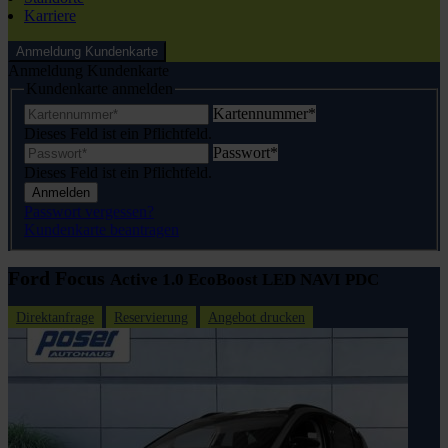
Karriere
Anmeldung Kundenkarte
Anmeldung Kundenkarte
Kundenkarte anmelden
Kartennummer
*
Dieses Feld ist ein Pflichtfeld.
Passwort
*
Dieses Feld ist ein Pflichtfeld.
Anmelden
Passwort vergessen?
Kundenkarte beantragen
Ford Focus
Active 1.0 EcoBoost LED NAVI PDC
Direktanfrage
Reservierung
Angebot drucken