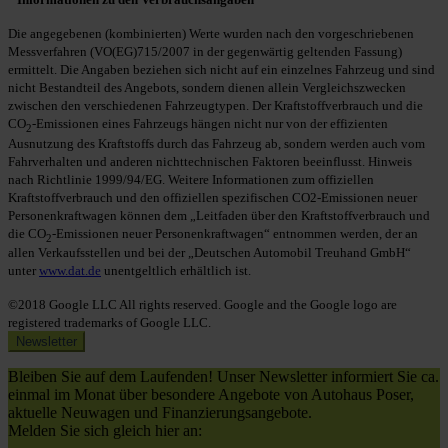
Die angegebenen (kombinierten) Werte wurden nach den vorgeschriebenen
Messverfahren (VO(EG)715/2007 in der gegenwärtig geltenden Fassung)
ermittelt. Die Angaben beziehen sich nicht auf ein einzelnes Fahrzeug und sind
nicht Bestandteil des Angebots, sondern dienen allein Vergleichszwecken
zwischen den verschiedenen Fahrzeugtypen. Der Kraftstoffverbrauch und die
CO
-Emissionen eines Fahrzeugs hängen nicht nur von der effizienten
2
Ausnutzung des Kraftstoffs durch das Fahrzeug ab, sondern werden auch vom
Fahrverhalten und anderen nichttechnischen Faktoren beeinflusst. Hinweis
nach Richtlinie 1999/94/EG. Weitere Informationen zum offiziellen
Kraftstoffverbrauch und den offiziellen spezifischen CO2-Emissionen neuer
Personenkraftwagen können dem „Leitfaden über den Kraftstoffverbrauch und
die CO
-Emissionen neuer Personenkraftwagen“ entnommen werden, der an
2
allen Verkaufsstellen und bei der „Deutschen Automobil Treuhand GmbH“
unter
www.dat.de
unentgeltlich erhältlich ist.
©2018 Google LLC All rights reserved. Google and the Google logo are
registered trademarks of Google LLC.
Newsletter
Bleiben Sie auf dem Laufenden! Unser Newsletter informiert Sie ca.
einmal im Monat über besondere Angebote von Autohaus Poser,
aktuelle Neuwagen und Finanzierungsangebote.
Melden Sie sich gleich hier an: