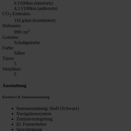
6 l/100km (innerorts)
4,3 l/100km (außerorts)
CO
-Emission:
2
110 g/km (kombiniert)
Hubraum:
3
999 cm
Getriebe:
Schaltgetriebe
Farbe:
Silber
Türen:
5
Sitzplätze:
5
Ausstattung
Komfort & Innenausstattung
Innenausstattung: Stoff (Schwarz)
Navigationssystem
Zentralverriegelung
El. Fensterheber
Servolenkung