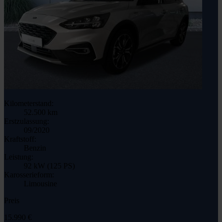
Kilometerstand:
52.500 km
Erstzulassung:
09/2020
Kraftstoff:
Benzin
Leistung:
92 kW (125 PS)
Karosserieform:
Limousine
Preis
15.990 €