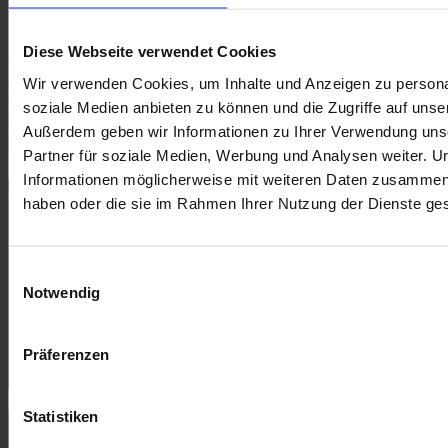
Köln, E-Mail: kunden@ford.com, Telefon: 0221 9999 2 999**
Zwischenverkauf und Irrtümer für dieses Angebot sind ausdrücklich
Diese Webseite verwendet Cookies
vorbehalten. Die Fahrzeugbeschreibung dient lediglich der
allgemeinen Identifizierung des Fahrzeuges und stellt keine
Wir verwenden Cookies, um Inhalte und Anzeigen zu personal
Gewährleistung im kaufrechtlichen Sinne dar. Ausschlaggebend
soziale Medien anbieten zu können und die Zugriffe auf unse
sind einzig und allein die Vereinbarungen in der Auftragbestätigung
Außerdem geben wir Informationen zu Ihrer Verwendung uns
oder im Kaufvertrag. Den genauen Ausstattungsumfang erhalten Sie
von unserem Verkaufspersonal. Bitte kontaktieren Sie uns.
Partner für soziale Medien, Werbung und Analysen weiter. U
Informationen möglicherweise mit weiteren Daten zusammen, d
Probefahrt vereinbaren
haben oder die sie im Rahmen Ihrer Nutzung der Dienste g
Wir finanzieren Ihren Fahrzeugkauf
Finanzierungsdaten
Preis
*
Geben Sie bitte eine Nummer ein.
Einwilligungsauswahl
Anzahlung
Notwendig
Laufzeit (Monate)
Senden
Präferenzen
Weiter
Statistiken
Ankauf Ihres Gebrauchtfahrzeugs