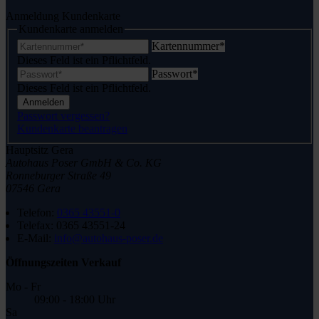
Anmeldung Kundenkarte
Kundenkarte anmelden
Kartennummer
*
Dieses Feld ist ein Pflichtfeld.
Passwort
*
Dieses Feld ist ein Pflichtfeld.
Anmelden
Passwort vergessen?
Kundenkarte beantragen
Hauptsitz Gera
Autohaus Poser GmbH & Co. KG
Ronneburger Straße 49
07546 Gera
Telefon:
0365 43551-0
Telefax:
0365 43551-24
E-Mail:
info@autohaus-poser.de
Öffnungszeiten Verkauf
Mo - Fr
09:00 - 18:00 Uhr
Sa