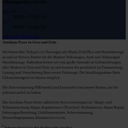
Öffnungszeiten Service
Mo - Fr
08:00 - 17:00 Uhr
Sa
08:00 - 12:00 Uhr
Facebook
Instagram
Autohaus Poser in Gera und Zeitz
Wir bieten den Verkauf von Neuwagen der Marke Ford Pkw und Nutzfahrzeuge
an und ist Service Partner für die Marken Volkswagen, Audi und Volkswagen
Nutzfahrzeuge. Außerdem bieten wir eine große Auswahl an Gebrauchtwagen
aller Marken in Gera und Zeitz an und beraten Sie persönlich zu Finanzierung,
Leasing und Versicherung Ihres neuen Fahrzeugs. Die Inzahlungnahme Ihres
Gebrauchtwagens ist ebenso möglich.
Die Autovermietung FHD-mobil und Euromobil sind unsere Partner, um Sie
jederzeit mobil zu halten.
Das Autohaus Poser bietet zahlreiche Serviceleistungen an: Haupt- und
Teiluntersuchung Abgas, Inspektionen, Ölwechsel, Reifenservice, Smart Repair,
Fahrzeugaufbereitung, Unfallreparaturen, Achsvermessung,
Steinschlagreparatur, Klimaservice u.v.m.
*
Informationen zu den Verbrauchsangaben