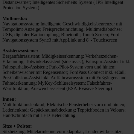
Distanzwarner; Intelligentes Sicherheits-System ( IPS-Intelligent
Protection System )
Multimedia:
Navigationssystem; Intelligente Geschwindigkeitsbegrenzer mit
Tempolimt-Anzeige; Freisprecheinrichtung; Multimediabuchse:
USB; digitaler Radioempfang; Bluetooth; Touch Screen; Ford
Navigationssystem Sync3 mit AppLink und 8' - Touchscreen
Assistenzsysteme:
Berganfahrassistent; Müdigkeitserkennung; Verkehrszeichen-
Erkennung; Totwinkelassistent (side assist); Fahrspur-Assistent inkl.
Fahrspurhalte-Assistent; Park-Pilot-System vorn und hinten;
Scheibenwischer mit Regensensor; FordPass Connect inkl. eCall;
Pre-Collision-Assist inkl. Auffahrwarnsystem mit Fußgänger- und
Fahraderkennung; MyKey-Schlüsselsystem; Falschfahrer-
Warnfunktion; Ausweichassistent (ESA-Evasive Steering)
Innen:
Multifunktionslenkrad; Elektrische Fensterheber vorn und hinten;
Lederlenkrad; Gepäckraumabdeckung; Teppichboden in Velours;
Handschuhfach mit LED-Beleuchtung
Sitze + Polster:
Sitzheizung; Mittelarmlehne vorn klappbar; Lendenwirbelstütze;