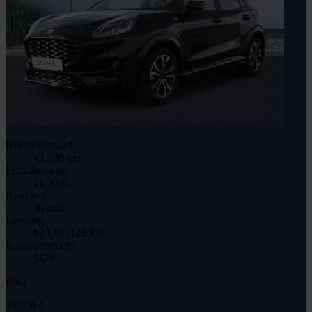
Kilometerstand:
42.500 km
Erstzulassung:
11/2020
Kraftstoff:
Benzin
Leistung:
92 kW (125 PS)
Karosserieform:
SUV
Preis
16.900 €