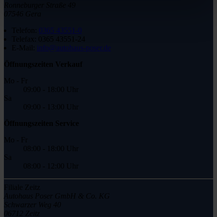
Ronneburger Straße 49
07546 Gera
Telefon:
0365 43551-0
Telefax:
0365 43551-24
E-Mail:
info@autohaus-poser.de
Öffnungszeiten Verkauf
Mo - Fr
09:00 - 18:00 Uhr
Sa
09:00 - 13:00 Uhr
Öffnungszeiten Service
Mo - Fr
08:00 - 18:00 Uhr
Sa
08:00 - 12:00 Uhr
Filiale Zeitz
Autohaus Poser GmbH & Co. KG
Schwarzer Weg 40
06712 Zeitz