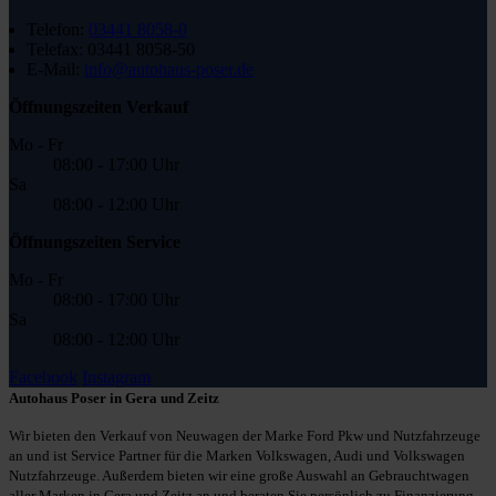
Telefon:
03441 8058-0
Telefax:
03441 8058-50
E-Mail:
info@autohaus-poser.de
Öffnungszeiten Verkauf
Mo - Fr
08:00 - 17:00 Uhr
Sa
08:00 - 12:00 Uhr
Öffnungszeiten Service
Mo - Fr
08:00 - 17:00 Uhr
Sa
08:00 - 12:00 Uhr
Facebook
Instagram
Autohaus Poser in Gera und Zeitz
Wir bieten den Verkauf von Neuwagen der Marke Ford Pkw und Nutzfahrzeuge
an und ist Service Partner für die Marken Volkswagen, Audi und Volkswagen
Nutzfahrzeuge. Außerdem bieten wir eine große Auswahl an Gebrauchtwagen
aller Marken in Gera und Zeitz an und beraten Sie persönlich zu Finanzierung,