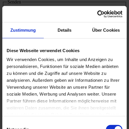
Senden
Zustimmung
Details
Über Cookies
Ihre Nachricht
Diese Webseite verwendet Cookies
Nutzungs­be­din­gun­gen akzeptieren
*
Wir verwenden Cookies, um Inhalte und Anzeigen zu
Ich akzeptiere die
Nutzungsbedingungen
der Website und
erkläre mich mit der Speicherung und Verwendung meiner
personalisieren, Funktionen für soziale Medien anbieten
personenbezogenen Daten im Rahmen der
zu können und die Zugriffe auf unsere Website zu
Datenschutzerklärung
einverstanden.*
analysieren. Außerdem geben wir Informationen zu Ihrer
Dieses Feld ist ein Pflichtfeld.
Verwendung unserer Website an unsere Partner für
Senden
soziale Medien, Werbung und Analysen weiter. Unsere
Mit * markierte Felder sind Pflichtfelder.
Partner führen diese Informationen möglicherweise mit
weiteren Daten zusammen, die Sie ihnen bereitgestellt
Bitte füllen Sie das Reservierungsformular aus. Sie erhalten eine
haben oder die sie im Rahmen Ihrer Nutzung der Dienste
Bestätigungs-E-Mail über Ihre Reservierung. Bitte haben Sie
Verständnis, dass es trotz größter Sorgfalt in Ausnahmefällen zu
gesammelt haben.
Einwilligungsauswahl
einer Überschneidung von Online-Reservierungen und einem