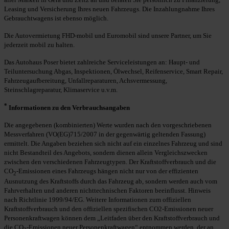
Leasing und Versicherung Ihres neuen Fahrzeugs. Die Inzahlungnahme Ihres
Gebrauchtwagens ist ebenso möglich.
Die Autovermietung FHD-mobil und Euromobil sind unsere Partner, um Sie
jederzeit mobil zu halten.
Das Autohaus Poser bietet zahlreiche Serviceleistungen an: Haupt- und
Teiluntersuchung Abgas, Inspektionen, Ölwechsel, Reifenservice, Smart Repair,
Fahrzeugaufbereitung, Unfallreparaturen, Achsvermessung,
Steinschlagreparatur, Klimaservice u.v.m.
*
Informationen zu den Verbrauchsangaben
Die angegebenen (kombinierten) Werte wurden nach den vorgeschriebenen
Messverfahren (VO(EG)715/2007 in der gegenwärtig geltenden Fassung)
ermittelt. Die Angaben beziehen sich nicht auf ein einzelnes Fahrzeug und sind
nicht Bestandteil des Angebots, sondern dienen allein Vergleichszwecken
zwischen den verschiedenen Fahrzeugtypen. Der Kraftstoffverbrauch und die
CO
-Emissionen eines Fahrzeugs hängen nicht nur von der effizienten
2
Ausnutzung des Kraftstoffs durch das Fahrzeug ab, sondern werden auch vom
Fahrverhalten und anderen nichttechnischen Faktoren beeinflusst. Hinweis
nach Richtlinie 1999/94/EG. Weitere Informationen zum offiziellen
Kraftstoffverbrauch und den offiziellen spezifischen CO2-Emissionen neuer
Personenkraftwagen können dem „Leitfaden über den Kraftstoffverbrauch und
die CO
-Emissionen neuer Personenkraftwagen“ entnommen werden, der an