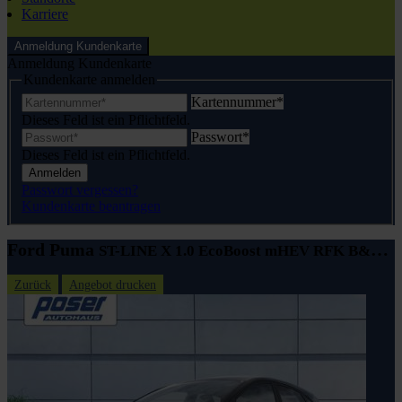
Karriere
Anmeldung Kundenkarte
Anmeldung Kundenkarte
Kundenkarte anmelden
Kartennummer
*
Dieses Feld ist ein Pflichtfeld.
Passwort
*
Dieses Feld ist ein Pflichtfeld.
Anmelden
Passwort vergessen?
Kundenkarte beantragen
Ford Puma
ST-LINE X 1.0 EcoBoost mHEV RFK B&O LED
Zurück
Angebot drucken