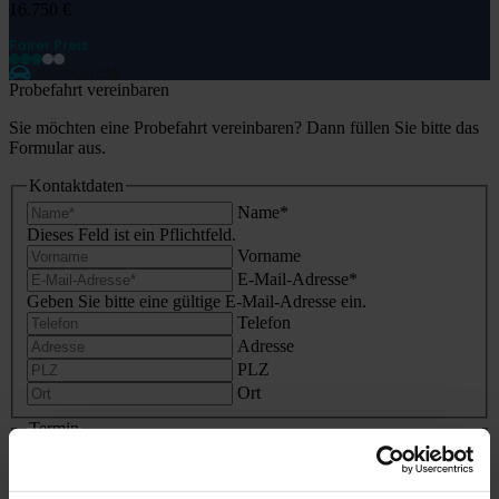
16.750 €
Fairer Preis
Probefahrt vereinbaren
Sie möchten eine Probefahrt vereinbaren? Dann füllen Sie bitte das
Formular aus.
Kontaktdaten
Name
*
Dieses Feld ist ein Pflichtfeld.
Vorname
E-Mail-Adresse
*
Geben Sie bitte eine gültige E-Mail-Adresse ein.
Telefon
Adresse
PLZ
Ort
Termin
An welchem Standort?
*
Dieses Feld ist ein Pflichtfeld.
Ihr Wunschtermin