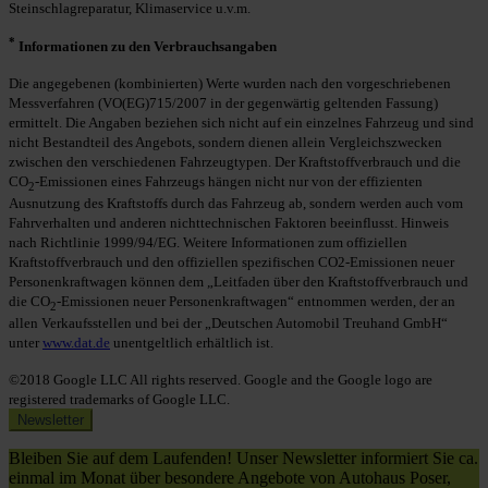
Steinschlagreparatur, Klimaservice u.v.m.
*
Informationen zu den Verbrauchsangaben
Die angegebenen (kombinierten) Werte wurden nach den vorgeschriebenen
Messverfahren (VO(EG)715/2007 in der gegenwärtig geltenden Fassung)
ermittelt. Die Angaben beziehen sich nicht auf ein einzelnes Fahrzeug und sind
nicht Bestandteil des Angebots, sondern dienen allein Vergleichszwecken
zwischen den verschiedenen Fahrzeugtypen. Der Kraftstoffverbrauch und die
CO
-Emissionen eines Fahrzeugs hängen nicht nur von der effizienten
2
Ausnutzung des Kraftstoffs durch das Fahrzeug ab, sondern werden auch vom
Fahrverhalten und anderen nichttechnischen Faktoren beeinflusst. Hinweis
nach Richtlinie 1999/94/EG. Weitere Informationen zum offiziellen
Kraftstoffverbrauch und den offiziellen spezifischen CO2-Emissionen neuer
Personenkraftwagen können dem „Leitfaden über den Kraftstoffverbrauch und
die CO
-Emissionen neuer Personenkraftwagen“ entnommen werden, der an
2
allen Verkaufsstellen und bei der „Deutschen Automobil Treuhand GmbH“
unter
www.dat.de
unentgeltlich erhältlich ist.
©2018 Google LLC All rights reserved. Google and the Google logo are
registered trademarks of Google LLC.
Newsletter
Bleiben Sie auf dem Laufenden! Unser Newsletter informiert Sie ca.
einmal im Monat über besondere Angebote von Autohaus Poser,