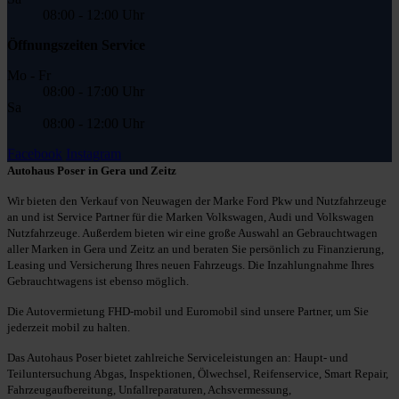
08:00 - 12:00 Uhr
Öffnungszeiten Service
Mo - Fr
08:00 - 17:00 Uhr
Sa
08:00 - 12:00 Uhr
Facebook
Instagram
Autohaus Poser in Gera und Zeitz
Wir bieten den Verkauf von Neuwagen der Marke Ford Pkw und Nutzfahrzeuge
an und ist Service Partner für die Marken Volkswagen, Audi und Volkswagen
Nutzfahrzeuge. Außerdem bieten wir eine große Auswahl an Gebrauchtwagen
aller Marken in Gera und Zeitz an und beraten Sie persönlich zu Finanzierung,
Leasing und Versicherung Ihres neuen Fahrzeugs. Die Inzahlungnahme Ihres
Gebrauchtwagens ist ebenso möglich.
Die Autovermietung FHD-mobil und Euromobil sind unsere Partner, um Sie
jederzeit mobil zu halten.
Das Autohaus Poser bietet zahlreiche Serviceleistungen an: Haupt- und
Teiluntersuchung Abgas, Inspektionen, Ölwechsel, Reifenservice, Smart Repair,
Fahrzeugaufbereitung, Unfallreparaturen, Achsvermessung,