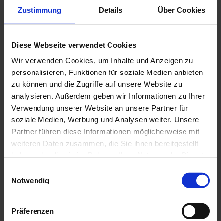
Alternativtermin
Zustimmung
Details
Über Cookies
Senden
Nutzungs­be­din­gun­gen akzeptieren
*
Diese Webseite verwendet Cookies
Ich akzeptiere die
Nutzungsbedingungen
der Website und
erkläre mich mit der Speicherung und Verwendung meiner
Wir verwenden Cookies, um Inhalte und Anzeigen zu
personenbezogenen Daten im Rahmen der
personalisieren, Funktionen für soziale Medien anbieten
Datenschutzerklärung
einverstanden.*
Dieses Feld ist ein Pflichtfeld.
zu können und die Zugriffe auf unsere Website zu
Senden
analysieren. Außerdem geben wir Informationen zu Ihrer
Dealerdesk
Verwendung unserer Website an unsere Partner für
soziale Medien, Werbung und Analysen weiter. Unsere
Partner führen diese Informationen möglicherweise mit
Mit * markierte Felder sind Pflichtfelder.
weiteren Daten zusammen, die Sie ihnen bereitgestellt
Sie möchten eine Probefahrt vereinbaren? Dann füllen Sie bitte das
haben oder die sie im Rahmen Ihrer Nutzung der Dienste
Formular aus.
gesammelt haben.
Einwilligungsauswahl
Autohaus Poser
Notwendig
Ankauf
Kundenkarte
Kontakt
Präferenzen
Impressum