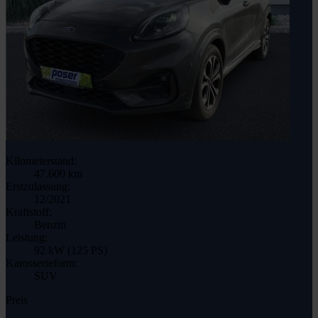
Kilometerstand:
47.600 km
Erstzulassung:
12/2021
Kraftstoff:
Benzin
Leistung:
92 kW (125 PS)
Karosserieform:
SUV
Preis