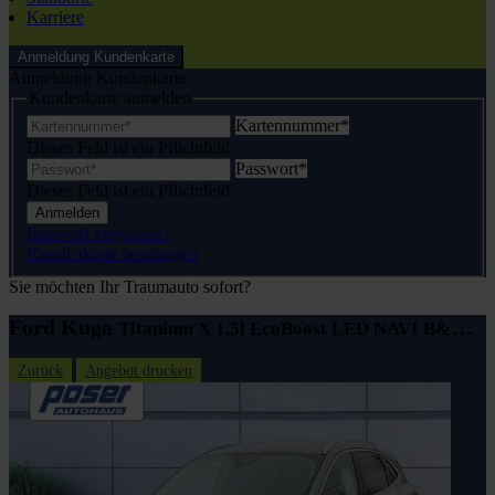
Karriere
Anmeldung Kundenkarte
Anmeldung Kundenkarte
Kundenkarte anmelden
Kartennummer
*
Dieses Feld ist ein Pflichtfeld.
Passwort
*
Dieses Feld ist ein Pflichtfeld.
Anmelden
Passwort vergessen?
Kundenkarte beantragen
Sie möchten Ihr Traumauto sofort?
Ford Kuga
Titanium X 1.5l EcoBoost LED NAVI B&O KLIMA
Zurück
Angebot drucken