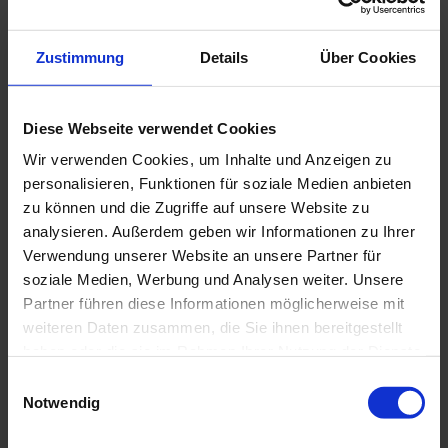
Geben Sie bitte eine Nummer ein.
Anzahlung
Zustimmung
Details
Über Cookies
Laufzeit (Monate)
Senden
Nutzungs­be­din­gun­gen akzeptieren
*
Diese Webseite verwendet Cookies
Ich akzeptiere die
Nutzungsbedingungen
der Website und
erkläre mich mit der Speicherung und Verwendung meiner
Wir verwenden Cookies, um Inhalte und Anzeigen zu
personenbezogenen Daten im Rahmen der
personalisieren, Funktionen für soziale Medien anbieten
Datenschutzerklärung
einverstanden.*
Dieses Feld ist ein Pflichtfeld.
zu können und die Zugriffe auf unsere Website zu
Senden
analysieren. Außerdem geben wir Informationen zu Ihrer
Verwendung unserer Website an unsere Partner für
Dealerdesk
soziale Medien, Werbung und Analysen weiter. Unsere
Partner führen diese Informationen möglicherweise mit
Mit * markierte Felder sind Pflichtfelder.
weiteren Daten zusammen, die Sie ihnen bereitgestellt
Einsteigen - losfahren - und sich freuen! Mit unseren günstigen und
haben oder die sie im Rahmen Ihrer Nutzung der Dienste
flexibel gestaltbaren Finanzierungsangeboten kein Problem.
gesammelt haben.
Vereinbaren Sie hier gleich einen Termin für eine persönliche
Einwilligungsauswahl
Beratung.
Notwendig
Autohaus Poser