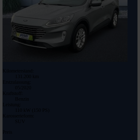
Kilometerstand:
131.200 km
Erstzulassung:
05/2020
Kraftstoff:
Benzin
Leistung:
110 kW (150 PS)
Karosserieform:
SUV
Preis