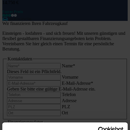
14.750 €
Fairer Preis
Wir finanzieren Ihren Fahrzeugkauf
Einsteigen - losfahren - und sich freuen! Mit unseren günstigen und
flexibel gestaltbaren Finanzierungsangeboten kein Problem.
Vereinbaren Sie hier gleich einen Termin für eine persönliche
Beratung.
Kontaktdaten
Name
*
Dieses Feld ist ein Pflichtfeld.
Vorname
E-Mail-Adresse
*
Geben Sie bitte eine gültige E-Mail-Adresse ein.
Telefon
Adresse
PLZ
Ort
Finanzierungsdaten
Preis
*