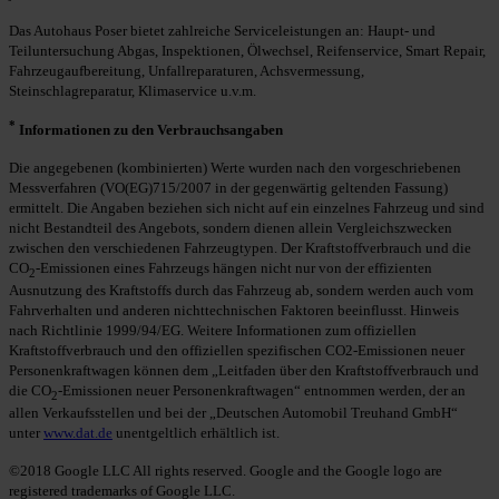
Das Autohaus Poser bietet zahlreiche Serviceleistungen an: Haupt- und
Teiluntersuchung Abgas, Inspektionen, Ölwechsel, Reifenservice, Smart Repair,
Fahrzeugaufbereitung, Unfallreparaturen, Achsvermessung,
Steinschlagreparatur, Klimaservice u.v.m.
*
Informationen zu den Verbrauchsangaben
Die angegebenen (kombinierten) Werte wurden nach den vorgeschriebenen
Messverfahren (VO(EG)715/2007 in der gegenwärtig geltenden Fassung)
ermittelt. Die Angaben beziehen sich nicht auf ein einzelnes Fahrzeug und sind
nicht Bestandteil des Angebots, sondern dienen allein Vergleichszwecken
zwischen den verschiedenen Fahrzeugtypen. Der Kraftstoffverbrauch und die
CO
-Emissionen eines Fahrzeugs hängen nicht nur von der effizienten
2
Ausnutzung des Kraftstoffs durch das Fahrzeug ab, sondern werden auch vom
Fahrverhalten und anderen nichttechnischen Faktoren beeinflusst. Hinweis
nach Richtlinie 1999/94/EG. Weitere Informationen zum offiziellen
Kraftstoffverbrauch und den offiziellen spezifischen CO2-Emissionen neuer
Personenkraftwagen können dem „Leitfaden über den Kraftstoffverbrauch und
die CO
-Emissionen neuer Personenkraftwagen“ entnommen werden, der an
2
allen Verkaufsstellen und bei der „Deutschen Automobil Treuhand GmbH“
unter
www.dat.de
unentgeltlich erhältlich ist.
©2018 Google LLC All rights reserved. Google and the Google logo are
registered trademarks of Google LLC.