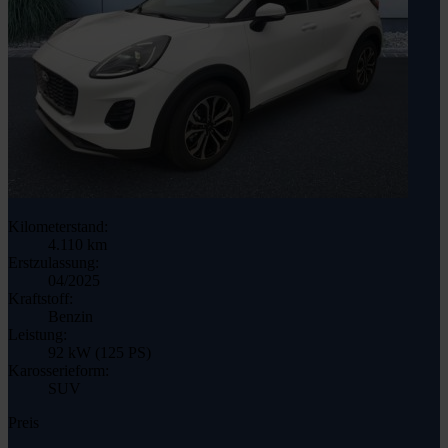
Kilometerstand:
4.110 km
Erstzulassung:
04/2025
Kraftstoff:
Benzin
Leistung:
92 kW (125 PS)
Karosserieform:
SUV
Preis