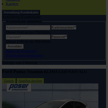
Karriere
Anmeldung Kundenkarte
Anmeldung Kundenkarte
Kundenkarte anmelden
Kartennummer
*
Dieses Feld ist ein Pflichtfeld.
Passwort
*
Dieses Feld ist ein Pflichtfeld.
Anmelden
Passwort vergessen?
Kundenkarte beantragen
Anfrage zum Fahrzeug
Ford Puma
Titanium KLIMA LED NAVI ALU
Zurück
Angebot drucken