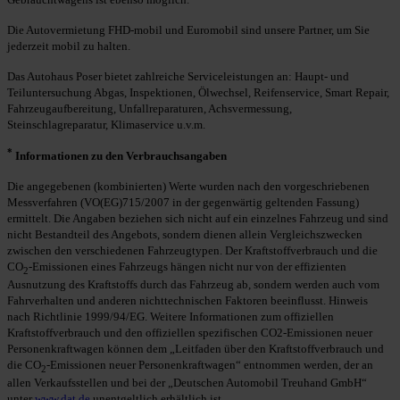
Die Autovermietung FHD-mobil und Euromobil sind unsere Partner, um Sie
jederzeit mobil zu halten.
Das Autohaus Poser bietet zahlreiche Serviceleistungen an: Haupt- und
Teiluntersuchung Abgas, Inspektionen, Ölwechsel, Reifenservice, Smart Repair,
Fahrzeugaufbereitung, Unfallreparaturen, Achsvermessung,
Steinschlagreparatur, Klimaservice u.v.m.
*
Informationen zu den Verbrauchsangaben
Die angegebenen (kombinierten) Werte wurden nach den vorgeschriebenen
Messverfahren (VO(EG)715/2007 in der gegenwärtig geltenden Fassung)
ermittelt. Die Angaben beziehen sich nicht auf ein einzelnes Fahrzeug und sind
nicht Bestandteil des Angebots, sondern dienen allein Vergleichszwecken
zwischen den verschiedenen Fahrzeugtypen. Der Kraftstoffverbrauch und die
CO
-Emissionen eines Fahrzeugs hängen nicht nur von der effizienten
2
Ausnutzung des Kraftstoffs durch das Fahrzeug ab, sondern werden auch vom
Fahrverhalten und anderen nichttechnischen Faktoren beeinflusst. Hinweis
nach Richtlinie 1999/94/EG. Weitere Informationen zum offiziellen
Kraftstoffverbrauch und den offiziellen spezifischen CO2-Emissionen neuer
Personenkraftwagen können dem „Leitfaden über den Kraftstoffverbrauch und
die CO
-Emissionen neuer Personenkraftwagen“ entnommen werden, der an
2
allen Verkaufsstellen und bei der „Deutschen Automobil Treuhand GmbH“
unter
www.dat.de
unentgeltlich erhältlich ist.