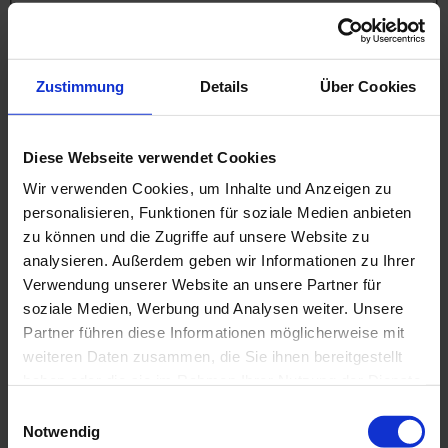
Zustimmung
Details
Über Cookies
Ihre Nachricht
Diese Webseite verwendet Cookies
Senden
Wir verwenden Cookies, um Inhalte und Anzeigen zu
Nutzungs­be­din­gun­gen akzeptieren
*
personalisieren, Funktionen für soziale Medien anbieten
Ich akzeptiere die
Nutzungsbedingungen
der Website und
zu können und die Zugriffe auf unsere Website zu
erkläre mich mit der Speicherung und Verwendung meiner
analysieren. Außerdem geben wir Informationen zu Ihrer
personenbezogenen Daten im Rahmen der
Datenschutzerklärung
einverstanden.*
Verwendung unserer Website an unsere Partner für
Dieses Feld ist ein Pflichtfeld.
soziale Medien, Werbung und Analysen weiter. Unsere
Senden
Partner führen diese Informationen möglicherweise mit
Dealerdesk
weiteren Daten zusammen, die Sie ihnen bereitgestellt
haben oder die sie im Rahmen Ihrer Nutzung der Dienste
Mit * markierte Felder sind Pflichtfelder.
gesammelt haben.
Einwilligungsauswahl
Notwendig
Möchten Sie weitere Informationen zu diesem Angebot? Dann