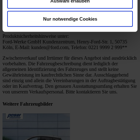
Auswahl erlauben
**
Standort AH Poser GmbH & Co. KG in 07546 Gera
Nur notwendige Cookies
Änderungen, Zwischenverkauf und Irrtümer vorbehalten!
Produktsicherheitshinweise unter:
Ford-Werke GmbH Kundenzentrum, Henry-Ford-Str. 1, 50735
Köln, E-Mail: kunden@ford.com, Telefon: 0221 9999 2 999**
Zwischenverkauf und Irrtümer für dieses Angebot sind ausdrücklich
vorbehalten. Die Fahrzeugbeschreibung dient lediglich der
allgemeinen Identifizierung des Fahrzeuges und stellt keine
Gewährleistung im kaufrechtlichen Sinne dar. Ausschlaggebend
sind einzig und allein die Vereinbarungen in der Auftragbestätigung
oder im Kaufvertrag. Den genauen Ausstattungsumfang erhalten Sie
von unserem Verkaufspersonal. Bitte kontaktieren Sie uns.
Weitere Fahrzeugbilder