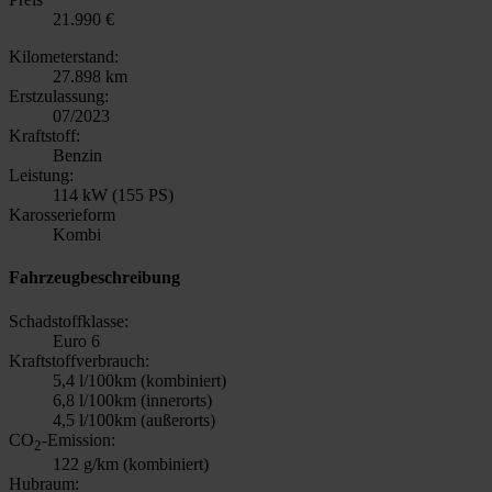
21.990 €
Kilometerstand:
27.898 km
Erstzulassung:
07/2023
Kraftstoff:
Benzin
Leistung:
114 kW (155 PS)
Karosserieform
Kombi
Fahrzeugbeschreibung
Schadstoffklasse:
Euro 6
Kraftstoffverbrauch:
5,4 l/100km (kombiniert)
6,8 l/100km (innerorts)
4,5 l/100km (außerorts)
CO
-Emission:
2
122 g/km (kombiniert)
Hubraum: