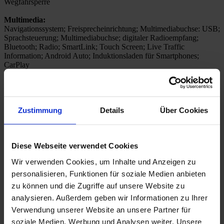
Wegfahrsperre
Multimedia:
Navigationssystem; Freisprecheinrichtung; Multimediabuchse: USB;
Sprachsteuerung; Multimediabuchse; digitaler Radioempfang;
Bluetooth; Radio; SmartLink; Touch Screen; Live Traffic
Information; Android Auto; Induktionsladen für Smartphones;
CarPlay
Assistenzsysteme:
Berganfahrassistent; Rückfahrkamera;
Geschwindigkeitsbegrenzungsanlage; Spurhalteassistent (lane
assist); Müdigkeitserkennung; Verkehrszeichen-Erkennung;
Zustimmung
Details
Über Cookies
Lichtsensor: Fernlichtassistent; Tempomat (GRA): autom.
Distanzregelung; Totwinkelassistent (side assist); Parklenkassistent;
Einparkhilfe; Einparkhilfe hinten; Einparkhilfe vorn; Regensensor;
Lichtsensor; Geschwindigkeitsregelanlage (GRA) Tempomat;
Diese Webseite verwendet Cookies
Notrufsystem; Notbremsassistent (City-Notbremsfunktion);
Wir verwenden Cookies, um Inhalte und Anzeigen zu
Abstandswarner; Head-up-Display (HUD)
personalisieren, Funktionen für soziale Medien anbieten
Innen:
zu können und die Zugriffe auf unsere Website zu
Klimaautomatik; Klimaautomatik: Mehrzonenklimaautomatik;
analysieren. Außerdem geben wir Informationen zu Ihrer
Multifunktionslenkrad; Bordcomputer; elektrische Fensterheber;
Fensterheber elektr. 4*; Lederlenkrad; Gepäckraumabdeckung;
Verwendung unserer Website an unsere Partner für
Lenkrad verstellbar; Klimaautomatik 2-Zonen; variabler Ladeboden;
soziale Medien, Werbung und Analysen weiter. Unsere