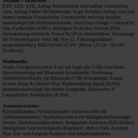
Technik + Sicherheit:
ESP; ABS; ASR; Airbag Beifahrerseite abschaltbar; Seitenairbag
vorn; Airbag Fahrer-/Beifahrerseite; Kopf-Schulter-Airbag vorn und
hinten; beheizte Frontscheibe; Frontscheibe teilweise heizbar;
Innenspiegel mit Abblendautomatik; Start/Stop-Anlage; Gurtstraffer;
Otto-Partikelfilter (OPF); Intelligent Protection System (IPS);
Servolenkung elektrisch; Power KeyFree-Startfunktion; Warnanlage
für Sicherheitsgurte vorn; My Key (2. Fahrzeugschlüssel
programmierbar); Mild-Hybrid 92 kW (Motor 1,0 Ltr. - 92 kW
EcoBoost)
Multimedia:
Audio-Navigationssystem Ford mit AppLink; USB-Anschluss;
Sprachsteuerung und Bluetooth-Schnittstelle; Vorrüstung
Mobiltelefon/Handy mit Bluetooth-/USB-Schnittstelle; Sound-
System Bang & Olufsen Play; Radioempfang digital (DAB);
Induktionsladeschale für mobile Endgeräte; Subwoofer; 9
Lautsprecher; Farbdisplay (8 Zoll)
Assistenzsysteme:
Rückfahrkamera; Fernlichtassistent (Scheinwerfer mit
Abblendautomatik); Spurhalteassistent mit Müdigkeitserkennungs-
Sensor; Verkehrsschildassistent; Berganfahr-Assistent (Hill-Holder);
Intelligenter Geschwindigkeits-Begrenzer; aktiver Park-Assistent
Plus, Ein- und Auspark-Funktion und teilautomatisierter