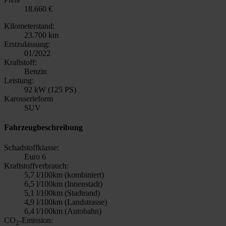
18.660 €
Kilometerstand:
23.700 km
Erstzulassung:
01/2022
Kraftstoff:
Benzin
Leistung:
92 kW (125 PS)
Karosserieform
SUV
Fahrzeugbeschreibung
Schadstoffklasse:
Euro 6
Kraftstoffverbrauch:
5,7 l/100km (kombiniert)
6,5 l/100km (Innenstadt)
5,1 l/100km (Stadtrand)
4,9 l/100km (Landstrasse)
6,4 l/100km (Autobahn)
CO
-Emission:
2