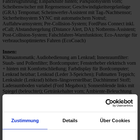
Fahrzeugführung; Einparkhilfe hinten; Parkpilotsystem vorn;
Scheibenwischer mit Regensensor; Geschwindigkeitsregelanlage
(GRA) Tempomat; Scheinwerfer-Assistent mit Tag-/Nachtsensor;
Sicherheitssystem SYNC mit automatischem Notruf;
Auffahrwarnsystem; Pre-Collision-System; FordPass Connect inkl.
eCall; Abstandsregelung (Distance Alert, DA); Notbrems-Assistent;
Post-Collision-System; Falschfahrer-Warnfunktion; Eco-Anzeige für
verbrauchsoptimiertes Fahren (EcoCoach)
Innen:
Klimaautomatik; Audiobedienung am Lenkrad; Innenraumfilter:
Staub- und Pollenfilter; Bordcomputer; Fensterheber elektrisch vorn
+ hinten mit Komfortschließung; Farbdisplay für Bordcomputer;
Lenkrad heizbar; Lenkrad (Leder 3-Speichen); Fußmatten Teppich;
Lenksäule (Lenkrad) höhen-/längsverstellbar; Dachhimmel Stoff;
Laderaumboden variabel (Ford Megabox); Sonnenblende links mit
Spiegel (beleuchtet); Getränkehalter vorn; Ambiente-Beleuchtung
vorn (LED); Sonnenblende rechts mit Spiegel (beleuchtet)
Sitze + Polster:
Sitzheizung vorn; Mittelkonsole mit Armlehne; Mittelarmlehne vorn
mit Staufach und 12V-Anschluß; Lendenwirbelstütze Sitz vorn
Zustimmung
Details
Über Cookies
links; Sitze vorn höhenverstellbar; Sportsitze vorn; Rücksitzlehne
geteilt/klappbar (60:40); Isofix-Aufnahmen für Kindersitz