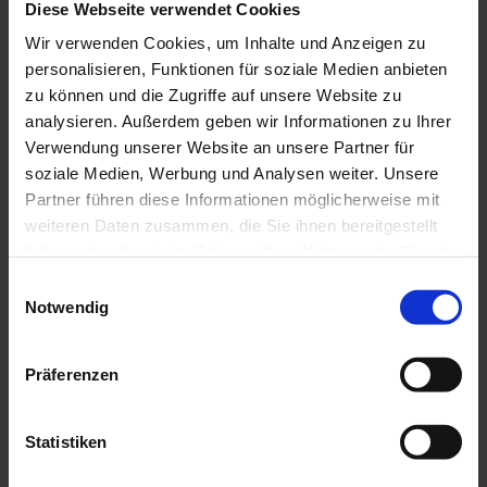
Aussen:
Diese Webseite verwendet Cookies
Zentralverriegelung mit Fernbedienung; KeyFree-System;
Wir verwenden Cookies, um Inhalte und Anzeigen zu
Außenspiegel elektr. anklappbar; Außenspiegel elektr. verstell- und
heizbar; Lackierung Dynamic Blau-Metallic; Verglasung hinten
personalisieren, Funktionen für soziale Medien anbieten
abgedunkelt (Privacy Glass); Kofferraumdeckel / Heckklappe elektr.
zu können und die Zugriffe auf unsere Website zu
betätigt (Öffnung, sensorgesteuert); Bodenleuchte im Außenspiegel;
analysieren. Außerdem geben wir Informationen zu Ihrer
Türgriffe außen Wagenfarbe
Verwendung unserer Website an unsere Partner für
Scheinwerfer + Leuchten:
soziale Medien, Werbung und Analysen weiter. Unsere
Heckleuchten LED; Nebelscheinwerfer mit statischem Abbiegelicht;
Partner führen diese Informationen möglicherweise mit
Bi-LED-Scheinwerfer; Tagfahrlicht LED; Nebelscheinwerfer LED;
Blendfreies Fernlicht; Blinkleuchte in Außenspiegel integriert
weiteren Daten zusammen, die Sie ihnen bereitgestellt
haben oder die sie im Rahmen Ihrer Nutzung der Dienste
Räder + Reifen:
gesammelt haben.
Reifendruck-Kontrollsystem; LM-Felgen; Reifen-Reparaturkit
Einwilligungsauswahl
Notwendig
Pakete:
Komfort Paket; Winter - Paket; Fahrassistenz-Paket
Präferenzen
Sonstiges:
Kopfstützen hinten mechan. verstellbar (3 Stück); Warnanlage für
Sicherheitsgurte hinten; Radstand 2588 mm
Statistiken
**
Standort AH Poser GmbH & Co. KG in 07546 Gera